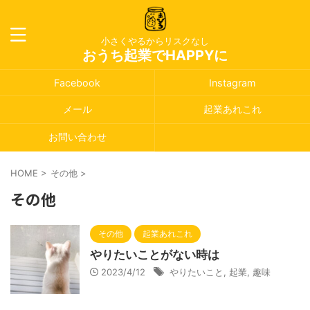
小さくやるからリスクなし
おうち起業でHAPPYに
Facebook
Instagram
メール
起業あれこれ
お問い合わせ
HOME
>
その他
>
その他
その他
起業あれこれ
やりたいことがない時は
2023/4/12
やりたいこと
,
起業
,
趣味