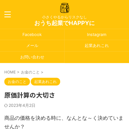
小さくやるからリスクなし
おうち起業でHAPPYに
Facebook
Instagram
メール
起業あれこれ
お問い合わせ
HOME
>
お金のこと
>
お金のこと
起業あれこれ
原価計算の大切さ
2023年4月2日
商品の価格を決める時に、なんとな～く決めていま
せんか？