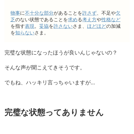
物事
に
不十分な
部分
があることを
許さず
、不足や
欠
乏
のない状態であることを
求め
る
考え方
や
性格など
を指す
表現
。
妥協
を
許さない
さま、
ほどほど
の加減
を
知らない
さま。
完璧な状態になったほうが良いんじゃないの？
そんな声が聞こえてきそうです。
でもね、ハッキリ言っちゃいますが…
完璧な状態ってありません